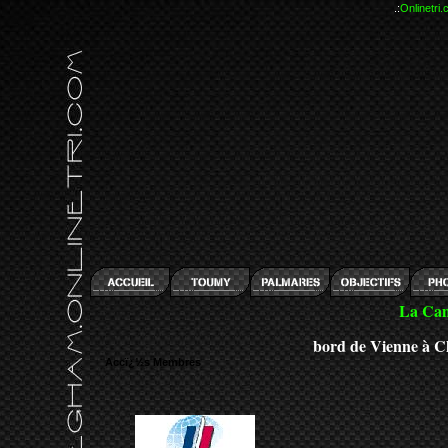
.:
Onlinetri
La Cam
bord de Vienne à C
Accï¿½s Membres