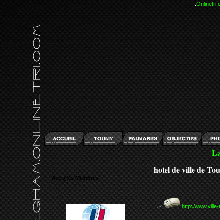
.:
Onlinetri
La
hotel de ville de To
Accï¿½s Membres
http://www.ville-