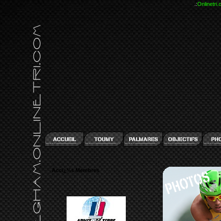
.:
Onlinetri
Accï¿½s Membres