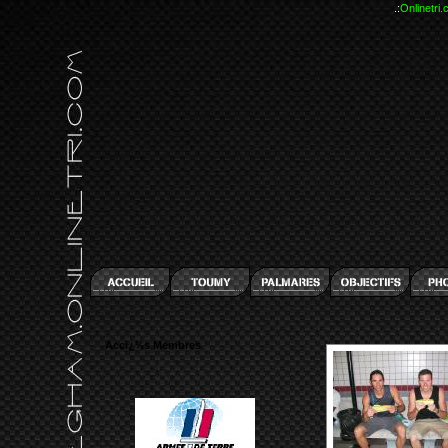
.:
Onlinetri
Accï¿½s Membres